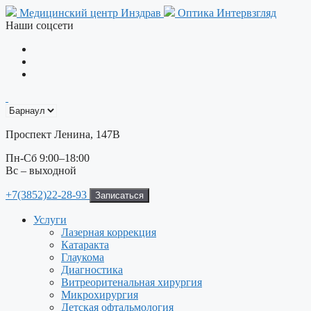
Перейти
Медицинский центр Инздрав
Оптика Интервзгляд
к
Наши соцсети
содержимому
Проспект Ленина, 147В
Пн-Сб 9:00–18:00
Вс – выходной
+7(3852)22-28-93
Записаться
Услуги
Лазерная коррекция
Катаракта
Глаукома
Диагностика
Витреоритенальная хирургия
Микрохирургия
Детская офтальмология