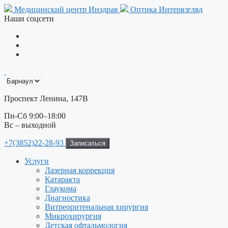
Перейти
Медицинский центр Инздрав
Оптика Интервзгляд
к
Наши соцсети
содержимому
Проспект Ленина, 147В
Пн-Сб 9:00–18:00
Вс – выходной
+7(3852)22-28-93
Записаться
Услуги
Лазерная коррекция
Катаракта
Глаукома
Диагностика
Витреоритенальная хирургия
Микрохирургия
Детская офтальмология