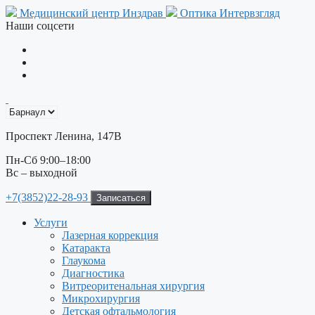
Перейти
Медицинский центр Инздрав
Оптика Интервзгляд
к
Наши соцсети
содержимому
Проспект Ленина, 147В
Пн-Сб 9:00–18:00
Вс – выходной
+7(3852)22-28-93
Записаться
Услуги
Лазерная коррекция
Катаракта
Глаукома
Диагностика
Витреоритенальная хирургия
Микрохирургия
Детская офтальмология