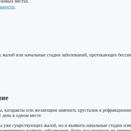
 новых местах.
льности
.
их жалоб или начальные стадии заболеваний, протекающих бесс
ние
 катаракты или желающим заменить хрусталик в рефракционных 
1 день в одном месте.
ны уже существующих жалоб, но и выявить начальные стадии из
воевременно выявить заболевания, брать под контроль их течени