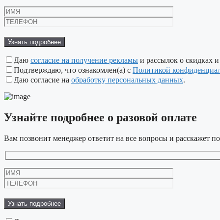
Оставьте
это
поле
пустым.
Даю
согласие на получение рекламы
и рассылок о скидках и
Подтверждаю, что ознакомлен(а) с
Политикой конфиденциа
Даю согласие на
обработку персональных данных
.
Узнайте подробнее
о разовой оплате
Вам позвонит менеджер ответит на все вопросы и расскажет по
Оставьте
это
поле
пустым.