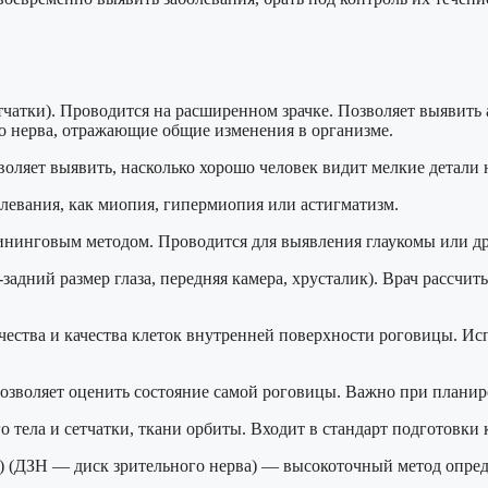
етчатки). Проводится на расширенном зрачке. Позволяет выявит
го нерва, отражающие общие изменения в организме.
оляет выявить, насколько хорошо человек видит мелкие детали 
олевания, как миопия, гипермиопия или астигматизм.
рининговым методом. Проводится для выявления глаукомы или д
-задний размер глаза, передняя камера, хрусталик). Врач расс
ества и качества клеток внутренней поверхности роговицы. Ис
зволяет оценить состояние самой роговицы. Важно при планир
о тела и сетчатки, ткани орбиты. Входит в стандарт подготовки 
 (ДЗН — диск зрительного нерва) — высокоточный метод опреде