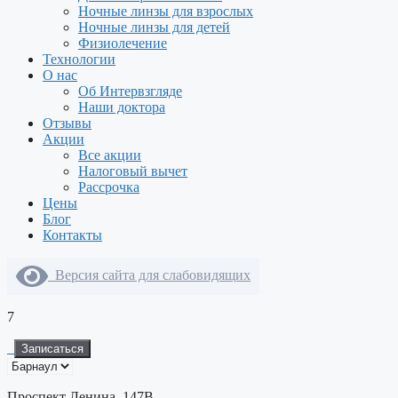
Ночные линзы для взрослых
Ночные линзы для детей
Физиолечение
Технологии
О нас
Об Интервзгляде
Наши доктора
Отзывы
Акции
Все акции
Налоговый вычет
Рассрочка
Цены
Блог
Контакты
Версия сайта для слабовидящих
7
Записаться
Проспект Ленина, 147В