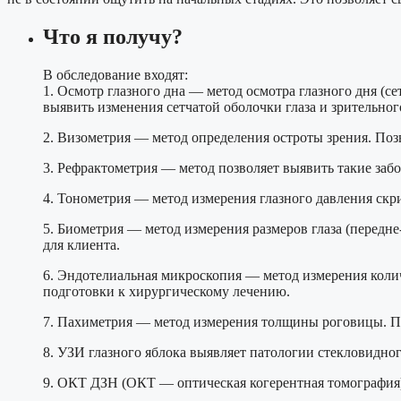
Что я получу?
В обследование входят:
1. Осмотр глазного дна — метод осмотра глазного дня (с
выявить изменения сетчатой оболочки глаза и зрительно
2. Визометрия — метод определения остроты зрения. Позв
3. Рефрактометрия — метод позволяет выявить такие заб
4. Тонометрия — метод измерения глазного давления ск
5. Биометрия — метод измерения размеров глаза (передне
для клиента.
6. Эндотелиальная микроскопия — метод измерения колич
подготовки к хирургическому лечению.
7. Пахиметрия — метод измерения толщины роговицы. По
8. УЗИ глазного яблока выявляет патологии стекловидног
9. ОКТ ДЗН (ОКТ — оптическая когерентная томография)