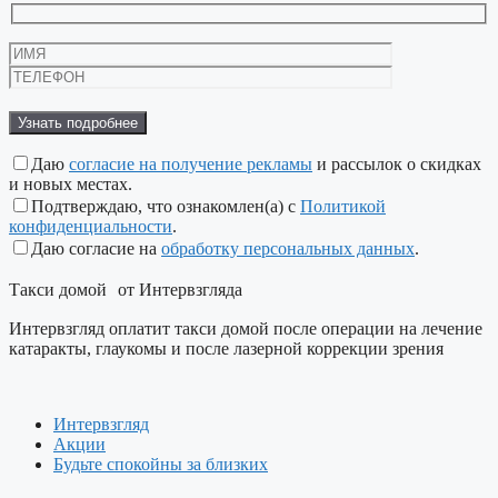
Оставьте
это
поле
пустым.
Даю
согласие на получение рекламы
и рассылок о скидках
и новых местах.
Подтверждаю, что ознакомлен(а) с
Политикой
конфиденциальности
.
Даю согласие на
обработку персональных данных
.
Такси домой от Интервзгляда
Интервзгляд оплатит такси домой после операции на лечение
катаракты, глаукомы и после лазерной коррекции зрения
Интервзгляд
Акции
Будьте спокойны за близких