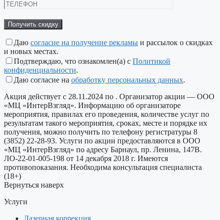
Оставьте
это
поле
пустым.
Даю
согласие на получение рекламы
и рассылок о скидках
и новых местах.
Подтверждаю, что ознакомлен(а) с
Политикой
конфиденциальности
.
Даю согласие на
обработку персональных данных
.
Акция действует с 28.11.2024 по
. Организатор акции — ООО
«МЦ «ИнтерВзгляд». Информацию об организаторе
мероприятия, правилах его проведения, количестве услуг по
результатам такого мероприятия, сроках, месте и порядке их
получения, можно получить по телефону регистратуры 8
(3852) 22-28-93. Услуги по акции предоставляются в ООО
«МЦ «ИнтерВзгляд» по адресу Барнаул, пр. Ленина, 147В.
ЛО-22-01-005-198 от 14 декабря 2018 г. Имеются
противопоказания. Необходима консультация специалиста
(18+)
Вернуться наверх
Услуги
Лазерная коррекция