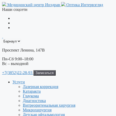
Перейти
Медицинский центр Инздрав
Оптика Интервзгляд
к
Наши соцсети
содержимому
Проспект Ленина, 147В
Пн-Сб 9:00–18:00
Вс – выходной
+7(3852)22-28-93
Записаться
Услуги
Лазерная коррекция
Катаракта
Глаукома
Диагностика
Витреоритенальная хирургия
Микрохирургия
Детская офтальмология