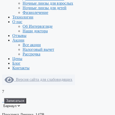
Ночные линзы для взрослых
Ночные линзы для детей
Физиолечение
Технологии
О нас
Об Интервзгляде
Наши доктора
Отзывы
Акции
Все акции
Налоговый вычет
Рассрочка
Цены
Блог
Контакты
Версия сайта для слабовидящих
7
Записаться
Проспект Ленина, 147В