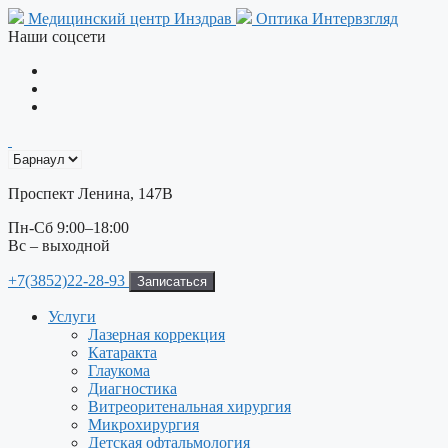
Перейти
Медицинский центр Инздрав
Оптика Интервзгляд
к
Наши соцсети
содержимому
Проспект Ленина, 147В
Пн-Сб 9:00–18:00
Вс – выходной
+7(3852)22-28-93
Записаться
Услуги
Лазерная коррекция
Катаракта
Глаукома
Диагностика
Витреоритенальная хирургия
Микрохирургия
Детская офтальмология