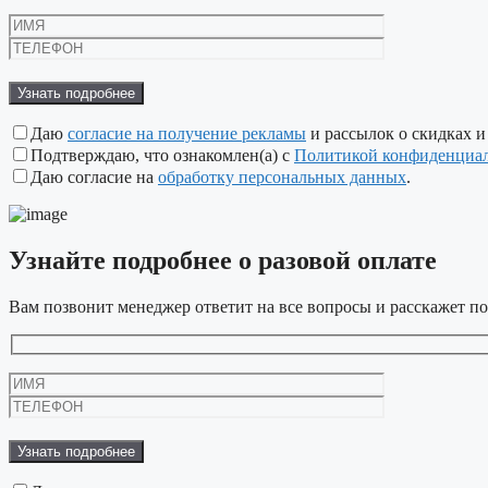
Оставьте
это
поле
пустым.
Даю
согласие на получение рекламы
и рассылок о скидках и
Подтверждаю, что ознакомлен(а) с
Политикой конфиденциа
Даю согласие на
обработку персональных данных
.
Узнайте подробнее
о разовой оплате
Вам позвонит менеджер ответит на все вопросы и расскажет по
Оставьте
это
поле
пустым.