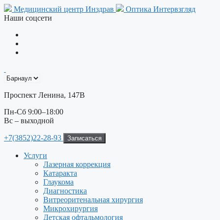
Перейти
Медицинский центр Инздрав
Оптика Интервзгляд
к
Наши соцсети
содержимому
Проспект Ленина, 147В
Пн-Сб 9:00–18:00
Вс – выходной
+7(3852)22-28-93
Записаться
Услуги
Лазерная коррекция
Катаракта
Глаукома
Диагностика
Витреоритенальная хирургия
Микрохирургия
Детская офтальмология