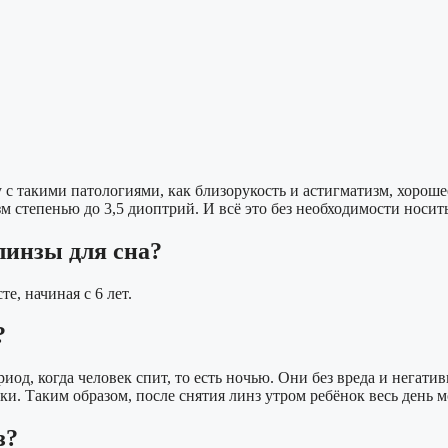
такими патологиями, как близорукость и астигматизм, хорошее
м степенью до 3,5 диоптрий. И всё это без необходимости носит
линзы для сна?
, начиная с 6 лет.
?
од, когда человек спит, то есть ночью. Они без вреда и негат
. Таким образом, после снятия линз утром ребёнок весь день мо
з?