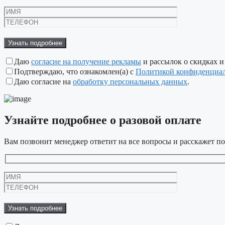
Оставьте
это
поле
пустым.
Даю
согласие на получение рекламы
и рассылок о скидках и
Подтверждаю, что ознакомлен(а) с
Политикой конфиденциа
Даю согласие на
обработку персональных данных
.
Узнайте подробнее
о разовой оплате
Вам позвонит менеджер ответит на все вопросы и расскажет по
Оставьте
это
поле
пустым.