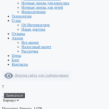
Ночные линзы для взрослых
Ночные линзы для детей
Физиолечение
Технологии
О нас
Об Интервзгляде
Наши доктора
Отзывы
Акции
Все акции
Налоговый вычет
Рассрочка
Цены
Блог
Контакты
Версия сайта для слабовидящих
7
Записаться
Проспект Ленина, 147В