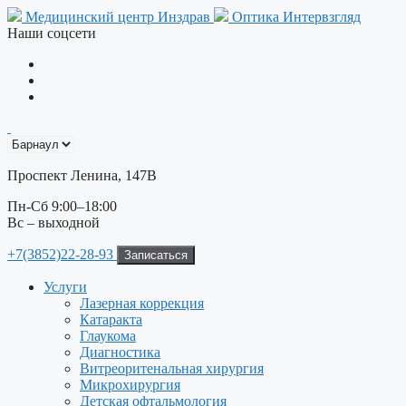
Перейти
Медицинский центр Инздрав
Оптика Интервзгляд
к
Наши соцсети
содержимому
Проспект Ленина, 147В
Пн-Сб 9:00–18:00
Вс – выходной
+7(3852)22-28-93
Записаться
Услуги
Лазерная коррекция
Катаракта
Глаукома
Диагностика
Витреоритенальная хирургия
Микрохирургия
Детская офтальмология