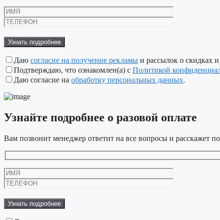
Оставьте
это
поле
пустым.
Даю
согласие на получение рекламы
и рассылок о скидках и
Подтверждаю, что ознакомлен(а) с
Политикой конфиденциа
Даю согласие на
обработку персональных данных
.
Узнайте подробнее
о разовой оплате
Вам позвонит менеджер ответит на все вопросы и расскажет по
Оставьте
это
поле
пустым.