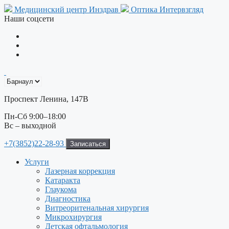
Перейти
Медицинский центр Инздрав
Оптика Интервзгляд
к
Наши соцсети
содержимому
Проспект Ленина, 147В
Пн-Сб 9:00–18:00
Вс – выходной
+7(3852)22-28-93
Записаться
Услуги
Лазерная коррекция
Катаракта
Глаукома
Диагностика
Витреоритенальная хирургия
Микрохирургия
Детская офтальмология