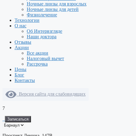
Ночные линзы для взрослых
Ночные линзы для детей
Физиолечение
Технологии
О нас
Об Интервзгляде
Наши доктора
Отзывы
Акции
Все акции
Налоговый вычет
Рассрочка
Цены
Блог
Контакты
Версия сайта для слабовидящих
7
Записаться
Проспект Ленина, 147В