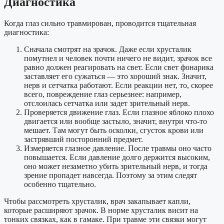
Диагностика
Когда глаз сильно травмирован, проводится тщательная
диагностика:
Сначала смотрят на зрачок. Даже если хрусталик
помутнел и человек почти ничего не видит, зрачок все
равно должен реагировать на свет. Если свет фонарика
заставляет его сужаться — это хороший знак. Значит,
нерв и сетчатка работают. Если реакции нет, то, скорее
всего, повреждение глаз
серьезнее: например,
отслоилась сетчатка или задет зрительный нерв.
Проверяется движение глаз. Если глазное яблоко плохо
двигается или вообще застыло, значит, внутри что-то
мешает. Там могут быть осколки, сгусток крови или
застрявший посторонний предмет.
Измеряется глазное давление. После травмы оно часто
повышается. Если давление долго держится высоким,
оно может незаметно убить зрительный нерв, и тогда
зрение пропадет навсегда. Поэтому за этим следят
особенно тщательно.
Чтобы рассмотреть хрусталик, врач закапывает капли,
которые расширяют зрачок. В норме хрусталик висит на
тонких связках, как в гамаке. При травме эти связки могут