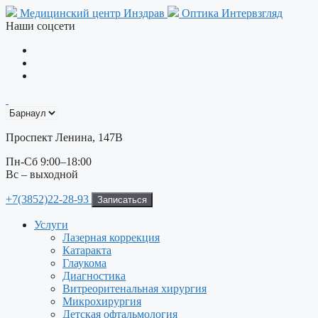
Перейти
Медицинский центр Инздрав
Оптика Интервзгляд
к
Наши соцсети
содержимому
Проспект Ленина, 147В
Пн-Сб 9:00–18:00
Вс – выходной
+7(3852)22-28-93
Записаться
Услуги
Лазерная коррекция
Катаракта
Глаукома
Диагностика
Витреоритенальная хирургия
Микрохирургия
Детская офтальмология