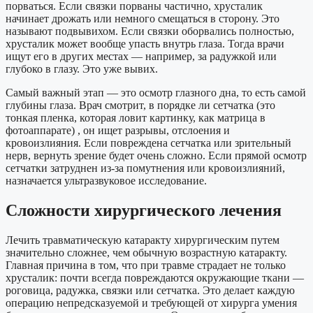
порваться. Если связки порваны частично, хрусталик
начинает дрожать или немного смещаться в сторону. Это
называют подвывихом. Если связки оборвались полностью,
хрусталик может вообще упасть внутрь глаза. Тогда врачи
ищут его в других местах — например, за радужкой или
глубоко в глазу. Это уже вывих.
Самый важный этап — это осмотр глазного дна, то есть самой
глубины глаза. Врач смотрит, в порядке ли сетчатка (это
тонкая пленка, которая ловит картинку, как матрица в
фотоаппарате) , он ищет разрывы, отслоения и
кровоизлияния. Если повреждена сетчатка или зрительный
нерв, вернуть зрение будет очень сложно.
Если прямой осмотр
сетчатки затруднен из-за помутнения или кровоизлияний,
назначается ультразвуковое исследование.
Сложности хирургического лечения
Лечить травматическую катаракту хирургическим путем
значительно сложнее, чем обычную возрастную катаракту.
Главная причина в том, что при травме страдает не только
хрусталик: почти всегда повреждаются окружающие ткани —
роговица, радужка, связки или сетчатка. Это делает каждую
операцию непредсказуемой и требующей от хирурга умения