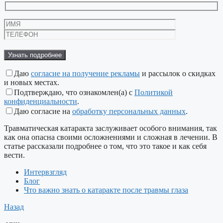
Оставьте
это
поле
пустым.
Даю
согласие на получение рекламы
и рассылок о скидках
и новых местах.
Подтверждаю, что ознакомлен(а) с
Политикой
конфиденциальности
.
Даю согласие на
обработку персональных данных
.
Травматическая катаракта заслуживает особого внимания, так
как она опасна своими осложнениями и сложная в лечении. В
статье рассказали подробнее о том, что это такое и как себя
вести.
Интервзгляд
Блог
Что важно знать о катаракте после травмы глаза
Назад