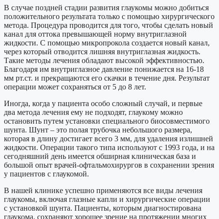
В случае поздней стадии развития глаукомы можно добиться
положительного результата только с помощью хирургического
метода. Процедура проводится для того, чтобы сделать новый
канал для оттока превышающей норму внутриглазной
жидкости. С помощью микропрокола создается новый канал,
через который отводится лишняя внутриглазная жидкость.
Такие методы лечения обладают высокой эффективностью.
Благодаря им внутриглазное давление понижается на 16-18
мм рт.ст. и прекращаются его скачки в течение дня. Результат
операции может сохраняться от 5 до 8 лет.
Иногда, когда у пациента особо сложный случай, и первые
два метода лечения ему не подходят, глаукому можно
остановить путем установки специального биосовместимого
шунта. Шунт – это полая трубочка небольшого размера,
которая в длину достигает всего 3 мм, для удаления излишней
жидкости. Операции такого типа используют с 1993 года, и на
сегодняшний день имеется обширная клиническая база и
большой опыт врачей-офтальмохирургов в сохранении зрения
у пациентов с глаукомой.
В нашей клинике успешно применяются все виды лечения
глаукомы, включая глазные капли и хирургические операции
с установкой шунта. Пациенты, которым диагностирована
глаукома, сохраняют хорошее зрение на протяжении многих